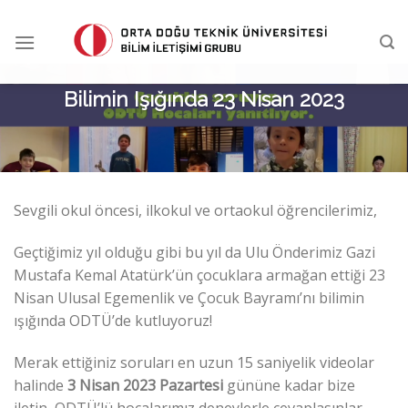
Skip
to
content
Bilimin Işığında 23 Nisan 2023
Sevgili okul öncesi, ilkokul ve ortaokul öğrencilerimiz,
Geçtiğimiz yıl olduğu gibi bu yıl da Ulu Önderimiz Gazi
Mustafa Kemal Atatürk’ün çocuklara armağan ettiği 23
Nisan Ulusal Egemenlik ve Çocuk Bayramı’nı bilimin
ışığında ODTÜ’de kutluyoruz!
Merak ettiğiniz soruları en uzun 15 saniyelik videolar
halinde
3 Nisan 2023 Pazartesi
gününe kadar bize
iletin, ODTÜ’lü hocalarımız deneylerle cevaplasınlar.